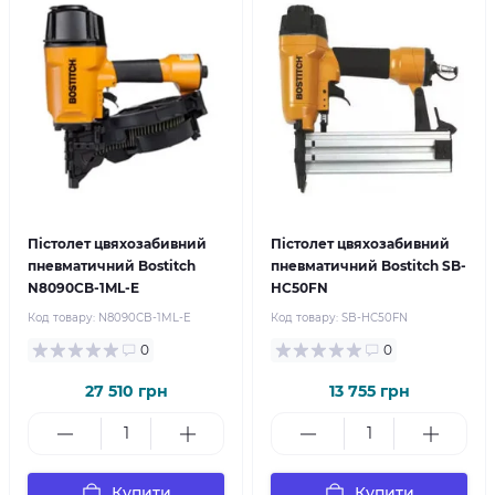
Пістолет цвяхозабивний
Пістолет цвяхозабивний
пневматичний Bostitch
пневматичний Bostitch SB-
N8090CB-1ML-E
HC50FN
Код товару:
N8090CB-1ML-E
Код товару:
SB-HC50FN
0
0
27 510 грн
13 755 грн
Купити
Купити