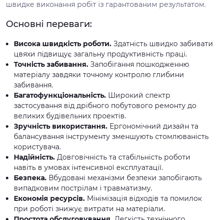
швидке виконання робіт із гарантованим результатом.
Основні переваги:
Висока швидкість роботи.
Здатність швидко забивати
цвяхи підвищує загальну продуктивність праці.
Точність забивання.
Запобігання пошкодженню
матеріалу завдяки точному контролю глибини
забивання.
Багатофункціональність.
Широкий спектр
застосування від дрібного побутового ремонту до
великих будівельних проектів.
Зручність використання.
Ергономічний дизайн та
балансування інструменту зменшують стомлюваність
користувача.
Надійність.
Довговічність та стабільність роботи
навіть в умовах інтенсивної експлуатації.
Безпека.
Вбудовані механізми безпеки запобігають
випадковим пострілам і травматизму.
Економія ресурсів.
Мінімізація відходів та помилок
при роботі знижує витрати на матеріали.
Простота обслуговування.
Легкість технічного