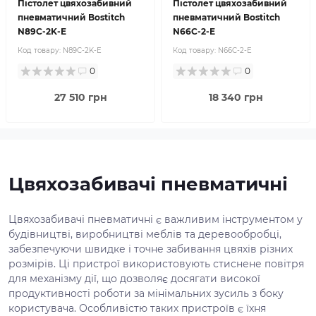
Пістолет цвяхозабивний
Пістолет цвяхозабивний
пневматичний Bostitch
пневматичний Bostitch
N89C-2K-E
N66C-2-E
Код товару:
N89C-2K-E
Код товару:
N66C-2-E
0
0
27 510 грн
18 340 грн
Цвяхозабивачі пневматичні
Цвяхозабивачі пневматичні є важливим інструментом у
будівництві, виробництві меблів та деревообробці,
забезпечуючи швидке і точне забивання цвяхів різних
розмірів. Ці пристрої використовують стиснене повітря
для механізму дії, що дозволяє досягати високої
продуктивності роботи за мінімальних зусиль з боку
користувача. Особливістю таких пристроїв є їхня