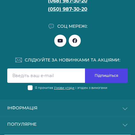
(068) 987-30-20
(050) 987-30-20
СОЦ МЕРЕЖІ:
СЛІДКУЙТЕ ЗА НОВИНКАМИ ТА АКЦІЯМИ:
Підпишіться
Я прочитав
Умови угоди
і згоден з вимогами
ІНФОРМАЦІЯ
Блог
ПОПУЛЯРНЕ
Відгуки
► ІМПОРТЕРАМ