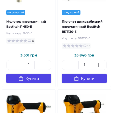
популярний
популярний
Молоток пневматичний
Пістолет цвяхозабивний
Bostitch PN50-E
пневматичний Bostitch
BRT130-E
Код товару:
PN50-E
Код товару:
BRT130-E
0
0
3 501 грн
35 846 грн
Купити
Купити