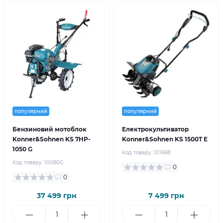
популярний
популярний
Бензиновий мотоблок
Електрокультиватор
Konner&Sohnen KS 7HP-
Konner&Sohnen KS 1500T E
1050 G
Код товару:
101668
Код товару:
100800
0
0
37 499 грн
7 499 грн