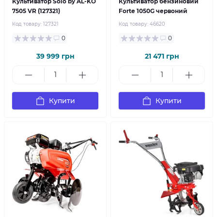
Культиватор Solo by AL-KO
Культиватор бензиновий
7505 VR (127321)
Forte 1050G червоний
Код товару:
127321
Код товару:
46620
0
0
39 999 грн
21 471 грн
Купити
Купити