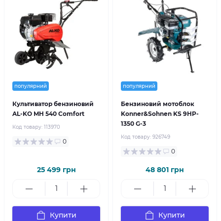
популярний
популярний
Культиватор бензиновий
Бензиновий мотоблок
AL-KO MH 540 Comfort
Konner&Sohnen KS 9HP-
1350 G-3
Код товару:
113970
Код товару:
926749
0
0
25 499 грн
48 801 грн
Купити
Купити