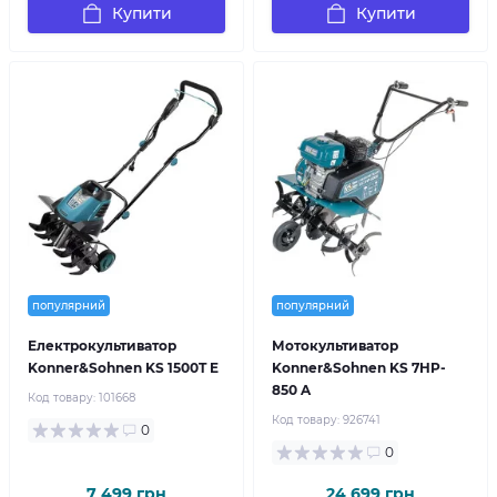
Купити
Купити
популярний
популярний
Електрокультиватор
Мотокультиватор
Konner&Sohnen KS 1500T E
Konner&Sohnen KS 7HP-
850 A
Код товару:
101668
Код товару:
926741
0
0
7 499 грн
24 699 грн