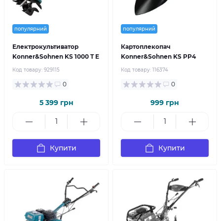
популярний
популярний
Електрокультиватор
Картоплекопач
Konner&Sohnen KS 1000 T E
Konner&Sohnen KS PP4
Код товару:
929115
Код товару:
116374
0
0
5 399 грн
999 грн
Купити
Купити