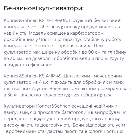
Бензинові культиватори:
Konner&Sohnen KS 7HP-950A. Потужний бензиновий
двигун на 7 к.с. забезпечує високу продуктивність та
надійність. Модель оснащена карбюратором,
розробленим у Японії, що гарантує стабільну роботу
двигуна та ефективне згоряння палива. Цей
культиватор має ширину обробки до 90 см та глибину
до 30 см, що дозволяє обробляти великі площі ґрунту
швидко та ефективно.
Konner&Sohnen KS 4HP-45. Цей легкий і маневрений
культиватор на 4 к.с. підходить для обробки як м’яких,
так і важких ґрунтів. Завдяки компактним розмірам і вагі
в 36 кг, він легко транспортується і зберігається.
Культиватори Konner&Sohnen оснащені надійними
двигунами, які проходять багатогодинні випробування
перед інтеграцією у кінцевий продукт, що гарантує
високу якість та довговічність. Вони відповідають усім
європейським стандартам якості та екологічності, що