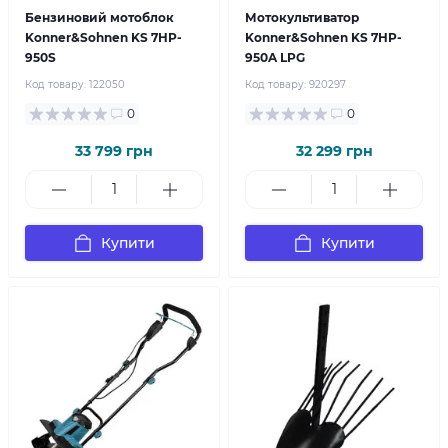
Бензиновий мотоблок
Мотокультиватор
Konner&Sohnen KS 7HP-
Konner&Sohnen KS 7HP-
950S
950A LPG
Код товару:
122050
Код товару:
920297
0
0
33 799 грн
32 299 грн
Купити
Купити