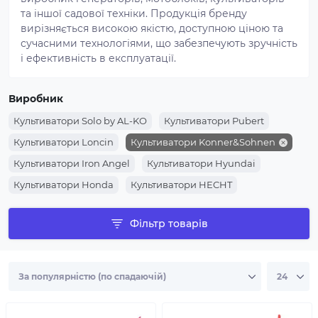
та іншої садової техніки. Продукція бренду
вирізняється високою якістю, доступною ціною та
сучасними технологіями, що забезпечують зручність
і ефективність в експлуатації.
Виробник
Культиватори Solo by AL-KO
Культиватори Pubert
Культиватори Loncin
Культиватори Konner&Sohnen
Культиватори Iron Angel
Культиватори Hyundai
Культиватори Honda
Культиватори HECHT
Культиватори GTM
Культиватори Forte
Фільтр товарів
Культиватори AL-KO