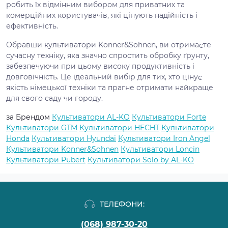
робить їх відмінним вибором для приватних та
комерційних користувачів, які цінують надійність і
ефективність.
Обравши культиватори Konner&Sohnen, ви отримаєте
сучасну техніку, яка значно спростить обробку ґрунту,
забезпечуючи при цьому високу продуктивність і
довговічність. Це ідеальний вибір для тих, хто цінує
якість німецької техніки та прагне отримати найкраще
для свого саду чи городу.
за Брендом
Культиватори AL-KO
Культиватори Forte
Культиватори GTM
Культиватори HECHT
Культиватори
Honda
Культиватори Hyundai
Культиватори Iron Angel
Культиватори Konner&Sohnen
Культиватори Loncin
Культиватори Pubert
Культиватори Solo by AL-KO
ТЕЛЕФОНИ:
(068) 987-30-20