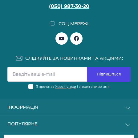
(050) 987-30-20
СОЦ МЕРЕЖІ:
СЛІДКУЙТЕ ЗА НОВИНКАМИ ТА АКЦІЯМИ:
Підпишіться
Я прочитав
Умови угоди
і згоден з вимогами
ІНФОРМАЦІЯ
Блог
ПОПУЛЯРНЕ
Відгуки
► ІМПОРТЕРАМ
АКУМУЛЯТОРНА ТЕХНІКА