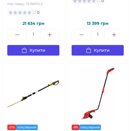
0
Код товару:
DUN600LZ
0
21 634 грн
13 399 грн
Купити
Купити
-21%
популярний
-9%
популярний