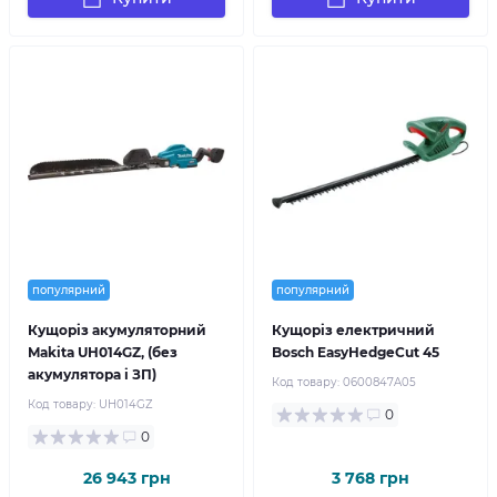
популярний
популярний
Кущоріз акумуляторний
Кущоріз електричний
Makita UH014GZ, (без
Bosch EasyHedgeCut 45
акумулятора і ЗП)
Код товару:
0600847A05
Код товару:
UH014GZ
0
0
26 943 грн
3 768 грн