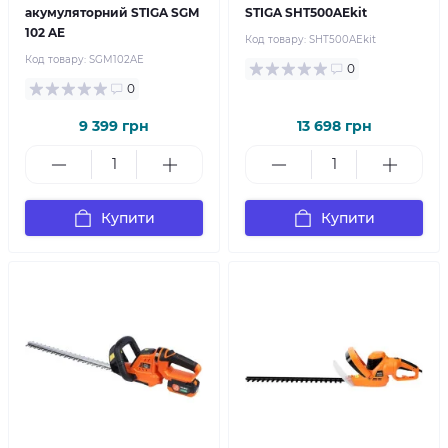
акумуляторний STIGA SGM
STIGA SHT500AEkit
102 AE
Код товару:
SHT500AEkit
Код товару:
SGM102AE
0
0
9 399 грн
13 698 грн
Купити
Купити