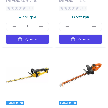
Код товару:
0600847C02
Код товару:
DUH506Z
0
0
4 338 грн
13 572 грн
Купити
Купити
популярний
популярний