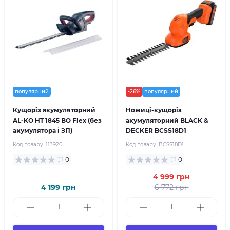
популярний
-26%
популярний
Кущоріз акумуляторний
Ножиці-кущоріз
AL-KO HT 1845 BO Flex (без
акумуляторний BLACK &
акумулятора і ЗП)
DECKER BCSS18D1
Код товару:
113920
Код товару:
BCSS18D1
0
0
4 999 грн
4 199 грн
6 772 грн