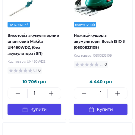
популярний
популярний
Висоторіз акумуляторний
Ножиці-кущоріз
штанговий Makita
акумуляторні Bosch ISIO 3
UN460WDZ, (без
(0600833109)
акумулятора і ЗП)
Код товару:
0600833109
Код товару:
UN460WDZ
0
0
10 706 грн
4 440 грн
Купити
Купити