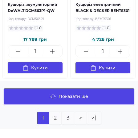
Кущоріз акумуляторний
Кущоріз електричний
DeWALT DCM563P1-QW
BLACK & DECKER BEHTS301
Код товару:
DCM563P1
Код товару:
BEHTS301
0
0
17 799 грн
4 726 грн
Купити
Купити
Показати ще
1
2
3
>
>|