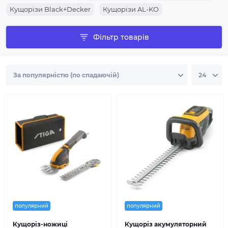
Кущорізи Black+Decker
Кущорізи AL-KO
Фільтр товарів
популярний
популярний
Кущоріз-ножиці
Кущоріз акумуляторний