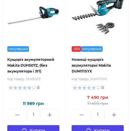
популярний
-35%
популярний
Кущоріз акумуляторний
Ножиці-кущоріз
Makita DUH507Z, (без
акумуляторні Makita
акумулятора і ЗП)
DUM111SYX
Код товару:
DUH507Z
Код товару:
DUM111SYX
0
0
7 450 грн
11 989 грн
11 493 грн
Купити
Купити