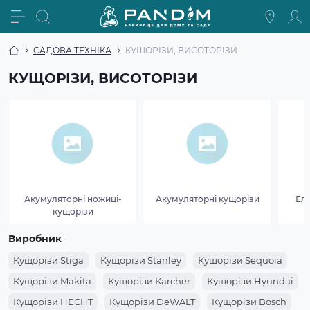
САДОВА ТЕХНІКА
КУЩОРІЗИ, ВИСОТОРІЗИ
КУЩОРІЗИ, ВИСОТОРІЗИ
Акумуляторні ножиці-
Акумуляторні кущорізи
Ел
кущорізи
Виробник
Кущорізи Stiga
Кущорізи Stanley
Кущорізи Sequoia
Кущорізи Makita
Кущорізи Karcher
Кущорізи Hyundai
Кущорізи HECHT
Кущорізи DeWALT
Кущорізи Bosch