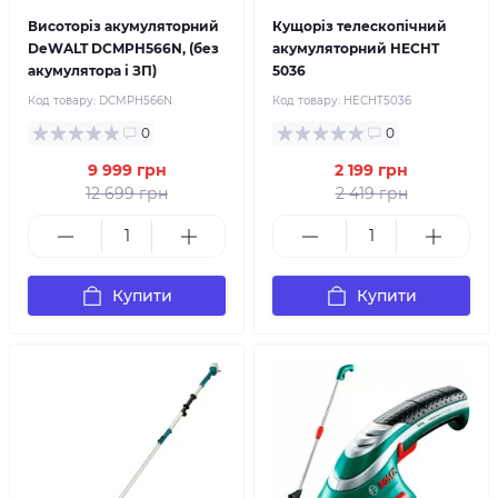
Висоторіз акумуляторний
Кущоріз телескопічний
DeWALT DCMPH566N, (без
акумуляторний HECHT
акумулятора і ЗП)
5036
Код товару:
DCMPH566N
Код товару:
HECHT5036
0
0
9 999 грн
2 199 грн
12 699 грн
2 419 грн
Купити
Купити