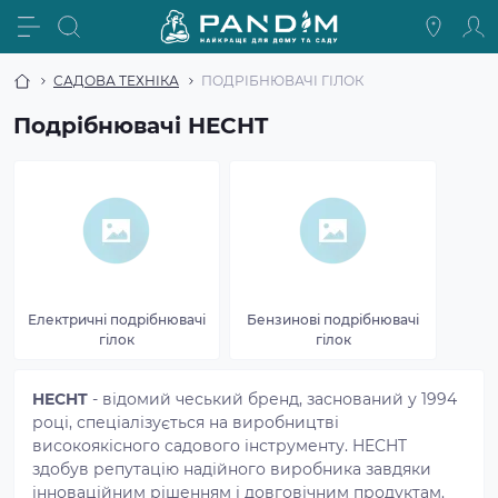
САДОВА ТЕХНІКА
ПОДРІБНЮВАЧІ ГІЛОК
Подрібнювачі HECHT
Електричні подрібнювачі
Бензинові подрібнювачі
гілок
гілок
HECHT
- відомий чеський бренд, заснований у 1994
році, спеціалізується на виробництві
високоякісного садового інструменту. HECHT
здобув репутацію надійного виробника завдяки
інноваційним рішенням і довговічним продуктам.