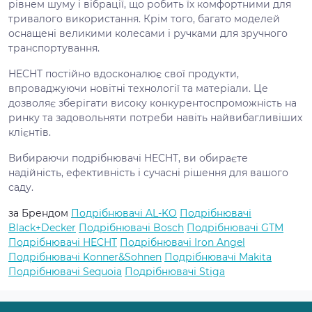
рівнем шуму і вібрації, що робить їх комфортними для
тривалого використання. Крім того, багато моделей
оснащені великими колесами і ручками для зручного
транспортування.
HECHT постійно вдосконалює свої продукти,
впроваджуючи новітні технології та матеріали. Це
дозволяє зберігати високу конкурентоспроможність на
ринку та задовольняти потреби навіть найвибагливіших
клієнтів.
Вибираючи подрібнювачі HECHT, ви обираєте
надійність, ефективність і сучасні рішення для вашого
саду.
за Брендом
Подрібнювачі AL-KO
Подрібнювачі
Black+Decker
Подрібнювачі Bosch
Подрібнювачі GTM
Подрібнювачі HECHT
Подрібнювачі Iron Angel
Подрібнювачі Konner&Sohnen
Подрібнювачі Makita
Подрібнювачі Sequoia
Подрібнювачі Stiga