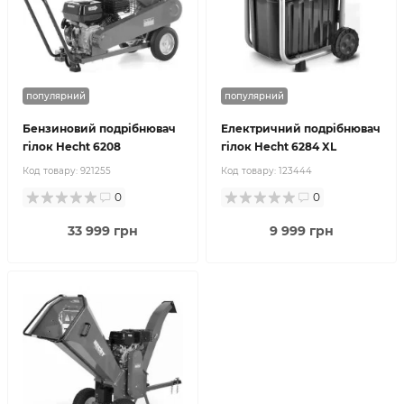
популярний
популярний
Бензиновий подрібнювач
Електричний подрібнювач
гілок Hecht 6208
гілок Hecht 6284 XL
Код товару:
921255
Код товару:
123444
0
0
33 999 грн
9 999 грн