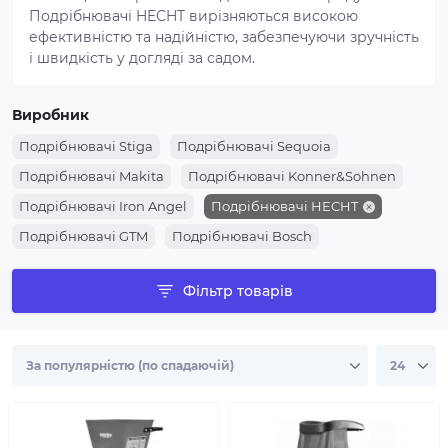
Подрібнювачі HECHT вирізняються високою
ефективністю та надійністю, забезпечуючи зручність
і швидкість у догляді за садом.
Виробник
Подрібнювачі Stiga
Подрібнювачі Sequoia
Подрібнювачі Makita
Подрібнювачі Konner&Sohnen
Подрібнювачі Iron Angel
Подрібнювачі HECHT
Подрібнювачі GTM
Подрібнювачі Bosch
Подрібнювачі Black+Decker
Подрібнювачі AL-KO
Фільтр товарів